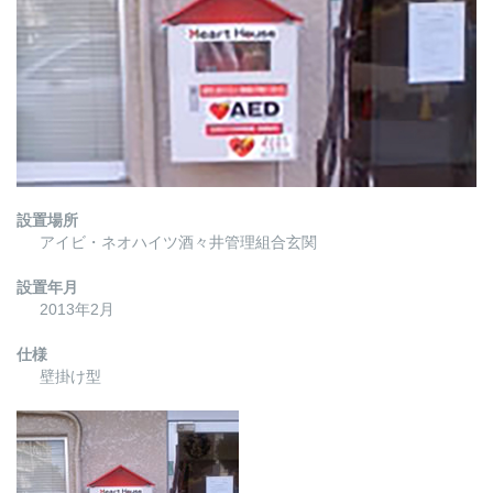
設置場所
アイビ・ネオハイツ酒々井管理組合玄関
設置年月
2013年2月
仕様
壁掛け型