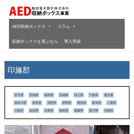
Skip
to
content
AED収納ボックス
コラム
収納ボックスを選ぶなら
導入実績
印旛郡
岩手県
宮城県
福島県
茨城県
埼玉県
千葉県
東京都
神奈川県
群馬県
長野県
静岡県
愛知県
岐阜県
三重県
大阪府
奈良県
兵庫県
徳島県
愛媛県
香川県
沖縄県