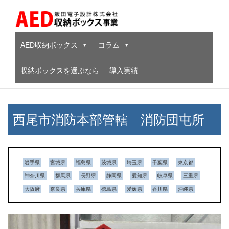
Skip
to
content
AED収納ボックス
コラム
収納ボックスを選ぶなら
導入実績
西尾市消防本部管轄 消防団屯所
岩手県
宮城県
福島県
茨城県
埼玉県
千葉県
東京都
神奈川県
群馬県
長野県
静岡県
愛知県
岐阜県
三重県
大阪府
奈良県
兵庫県
徳島県
愛媛県
香川県
沖縄県