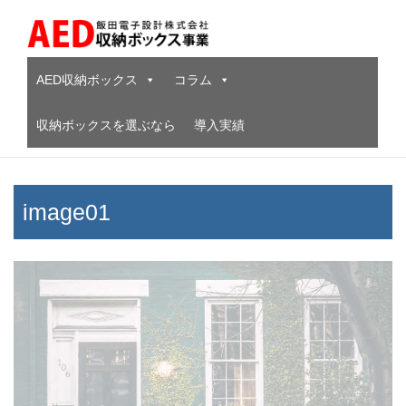
Skip
to
content
AED収納ボックス
コラム
収納ボックスを選ぶなら
導入実績
image01