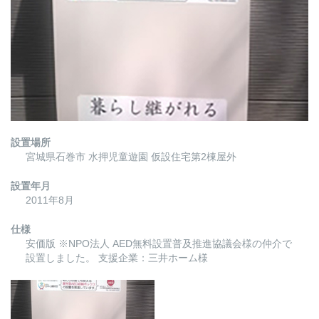
設置場所
宮城県石巻市 水押児童遊園 仮設住宅第2棟屋外
設置年月
2011年8月
仕様
安価版
※NPO法人 AED無料設置普及推進協議会様の仲介で
設置しました。
支援企業：三井ホーム様