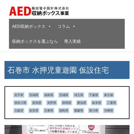
Skip
to
content
AED収納ボックス
コラム
収納ボックスを選ぶなら
導入実績
石巻市 水押児童遊園 仮設住宅
岩手県
宮城県
福島県
茨城県
埼玉県
千葉県
東京都
神奈川県
群馬県
長野県
静岡県
愛知県
岐阜県
三重県
大阪府
奈良県
兵庫県
徳島県
愛媛県
香川県
沖縄県