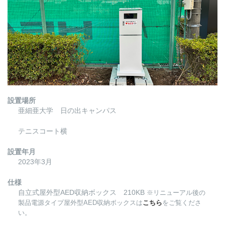
設置場所
亜細亜大学 日の出キャンパス
テニスコート横
設置年月
2023年3月
仕様
自立式屋外型AED収納ボックス 210KB
※リニューアル後の
製品電源タイプ屋外型AED収納ボックスは
こちら
をご覧くださ
い。