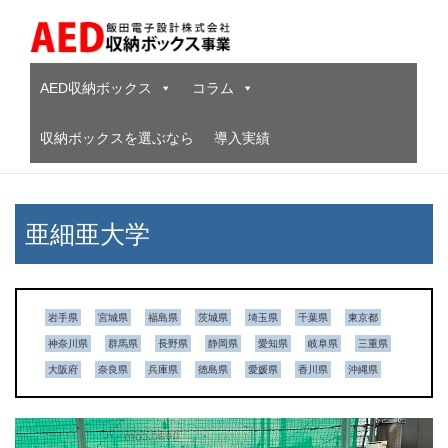
Skip
to
content
AED収納ボックス
コラム
収納ボックスを選ぶなら
導入実績
亜細亜大学
岩手県
宮城県
福島県
茨城県
埼玉県
千葉県
東京都
神奈川県
群馬県
長野県
静岡県
愛知県
岐阜県
三重県
大阪府
奈良県
兵庫県
徳島県
愛媛県
香川県
沖縄県