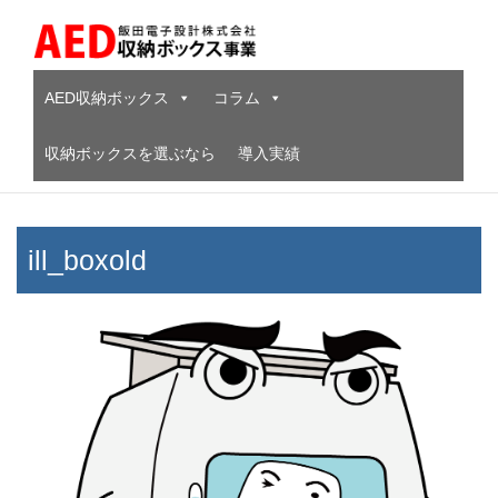
Skip
to
content
AED収納ボックス
コラム
収納ボックスを選ぶなら
導入実績
ill_boxold