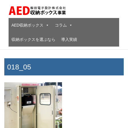
Skip
to
content
AED収納ボックス
コラム
収納ボックスを選ぶなら
導入実績
018_05