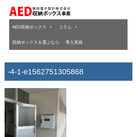
Skip
to
content
AED収納ボックス
コラム
収納ボックスを選ぶなら
導入実績
-4-1-e1562751305868