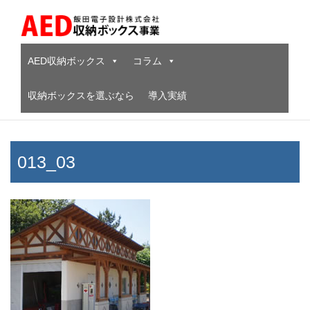
Skip
to
content
AED収納ボックス
コラム
収納ボックスを選ぶなら
導入実績
013_03