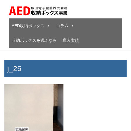
Skip
to
content
AED収納ボックス
コラム
収納ボックスを選ぶなら
導入実績
j_25